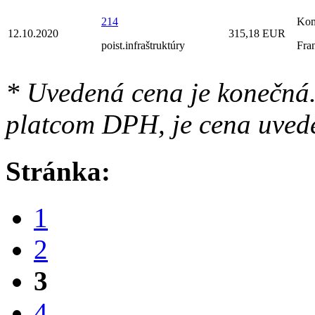
214
Kom
12.10.2020
315,18 EUR
poist.infraštruktúry
Fra
* Uvedená cena je konečná.
platcom DPH, je cena uved
Stránka:
1
2
3
4