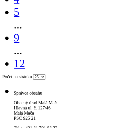
5
...
9
...
12
Počet na stránku
Správca obsahu
Obecný úrad Malá Mača
Hlavná ul. č. 127/46
Malá Mača
PSČ 925 21
Tel.: +421 31 701 83 22