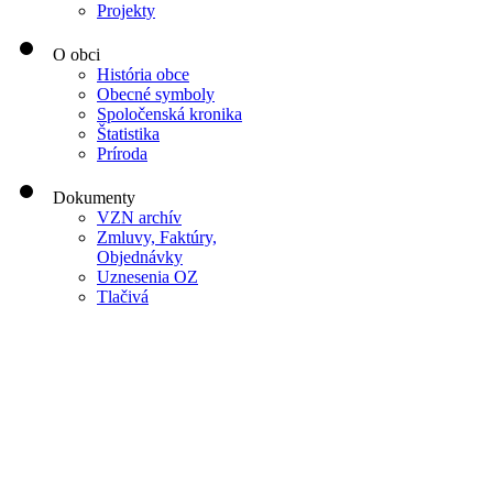
Projekty
O obci
História obce
Obecné symboly
Spoločenská kronika
Štatistika
Príroda
Dokumenty
VZN archív
Zmluvy, Faktúry,
Objednávky
Uznesenia OZ
Tlačivá