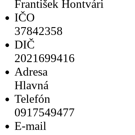
František Hontvári
IČO
37842358
DIČ
2021699416
Adresa
Hlavná
Telefón
0917549477
E-mail