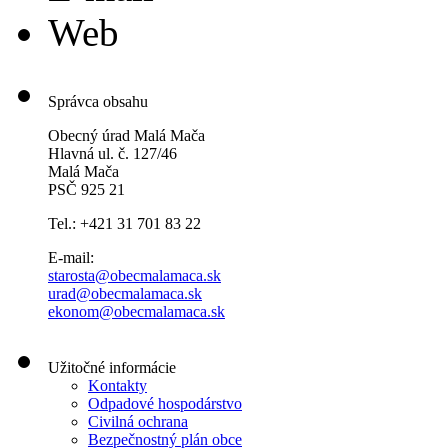
Web
Správca obsahu
Obecný úrad Malá Mača
Hlavná ul. č. 127/46
Malá Mača
PSČ 925 21
Tel.: +421 31 701 83 22
E-mail:
starosta@obecmalamaca.sk
urad@obecmalamaca.sk
ekonom@obecmalamaca.sk
Užitočné informácie
Kontakty
Odpadové hospodárstvo
Civilná ochrana
Bezpečnostný plán obce