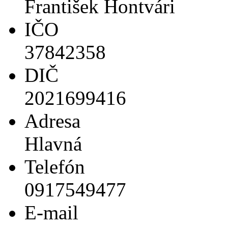
František Hontvári
IČO
37842358
DIČ
2021699416
Adresa
Hlavná
Telefón
0917549477
E-mail