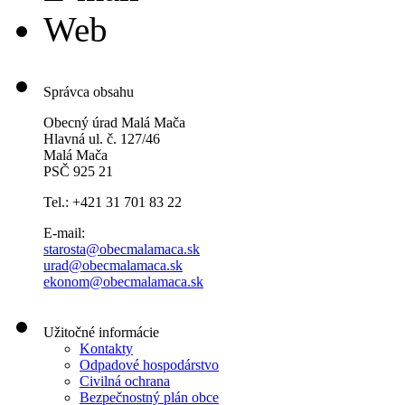
Web
Správca obsahu
Obecný úrad Malá Mača
Hlavná ul. č. 127/46
Malá Mača
PSČ 925 21
Tel.: +421 31 701 83 22
E-mail:
starosta@obecmalamaca.sk
urad@obecmalamaca.sk
ekonom@obecmalamaca.sk
Užitočné informácie
Kontakty
Odpadové hospodárstvo
Civilná ochrana
Bezpečnostný plán obce