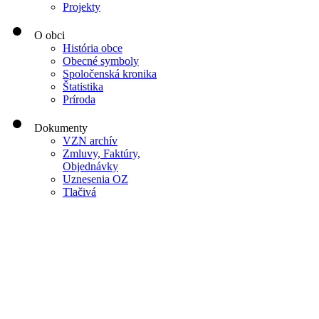
Projekty
O obci
História obce
Obecné symboly
Spoločenská kronika
Štatistika
Príroda
Dokumenty
VZN archív
Zmluvy, Faktúry,
Objednávky
Uznesenia OZ
Tlačivá