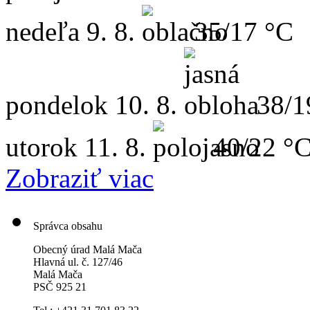
nedeľa
9. 8.
35/17 °C
pondelok
10. 8.
38/1
utorok
11. 8.
40/22 °
Zobraziť viac
Správca obsahu
Obecný úrad Malá Mača
Hlavná ul. č. 127/46
Malá Mača
PSČ 925 21