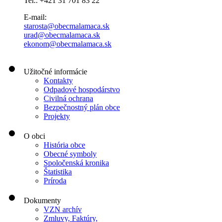
Tel.: +421 31 701 83 22
E-mail:
starosta@obecmalamaca.sk
urad@obecmalamaca.sk
ekonom@obecmalamaca.sk
Užitočné informácie
Kontakty
Odpadové hospodárstvo
Civilná ochrana
Bezpečnostný plán obce
Projekty
O obci
História obce
Obecné symboly
Spoločenská kronika
Štatistika
Príroda
Dokumenty
VZN archív
Zmluvy, Faktúry,