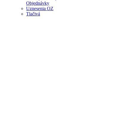
Objednávky
Uznesenia OZ
Tlačivá