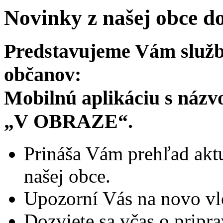
Novinky z našej obce d
Predstavujeme Vám služb
občanov:
Mobilnú aplikáciu s náz
„V OBRAZE“.
Prináša Vám prehľad aktu
našej obce.
Upozorní Vás na novo vl
Dozviete sa včas o pripr