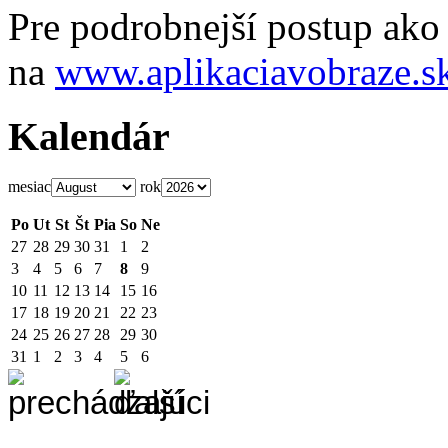
Pre podrobnejší postup ako 
na
www.aplikaciavobraze.s
Kalendár
mesiac
rok
Po
Ut
St
Št
Pia
So
Ne
27
28
29
30
31
1
2
3
4
5
6
7
8
9
10
11
12
13
14
15
16
17
18
19
20
21
22
23
24
25
26
27
28
29
30
31
1
2
3
4
5
6