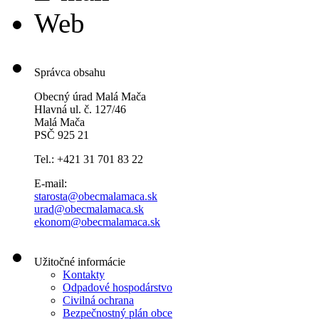
Web
Správca obsahu
Obecný úrad Malá Mača
Hlavná ul. č. 127/46
Malá Mača
PSČ 925 21
Tel.: +421 31 701 83 22
E-mail:
starosta@obecmalamaca.sk
urad@obecmalamaca.sk
ekonom@obecmalamaca.sk
Užitočné informácie
Kontakty
Odpadové hospodárstvo
Civilná ochrana
Bezpečnostný plán obce