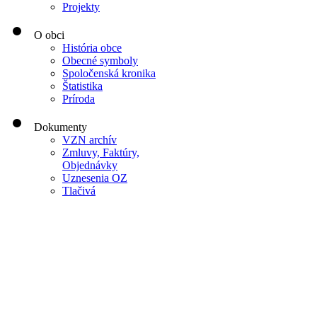
Projekty
O obci
História obce
Obecné symboly
Spoločenská kronika
Štatistika
Príroda
Dokumenty
VZN archív
Zmluvy, Faktúry,
Objednávky
Uznesenia OZ
Tlačivá