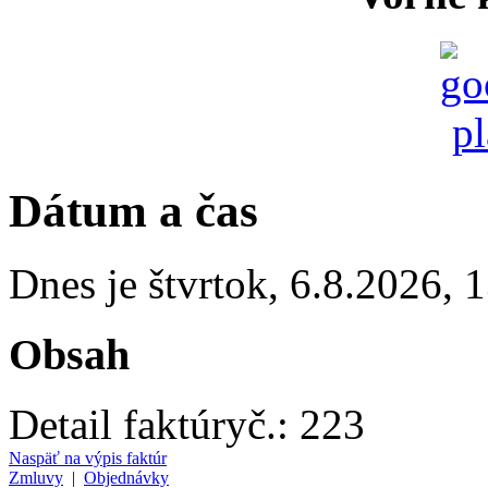
Dátum a čas
Dnes je
štvrtok
,
6.8.2026
,
1
Obsah
Detail faktúry
č.:
223
Naspäť na výpis faktúr
Zmluvy
|
Objednávky