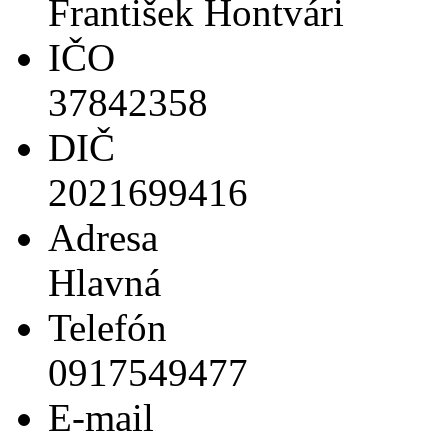
František Hontvári
IČO
37842358
DIČ
2021699416
Adresa
Hlavná
Telefón
0917549477
E-mail