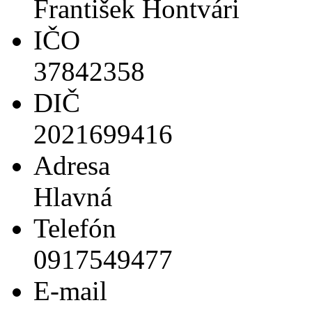
František Hontvári
IČO
37842358
DIČ
2021699416
Adresa
Hlavná
Telefón
0917549477
E-mail