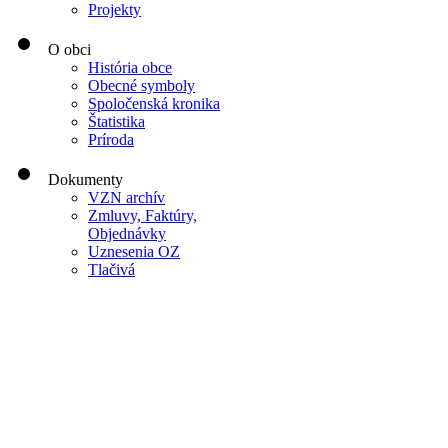
Projekty
O obci
História obce
Obecné symboly
Spoločenská kronika
Štatistika
Príroda
Dokumenty
VZN archív
Zmluvy, Faktúry,
Objednávky
Uznesenia OZ
Tlačivá