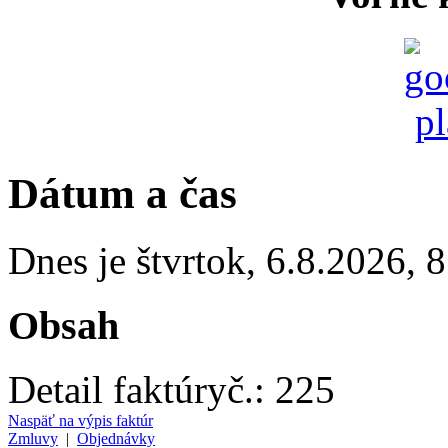
Dátum a čas
Dnes je
štvrtok
,
6.8.2026
,
8
Obsah
Detail faktúry
č.:
225
Naspäť na výpis faktúr
Zmluvy
|
Objednávky