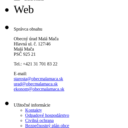
Web
Správca obsahu
Obecný úrad Malá Mača
Hlavná ul. č. 127/46
Malá Mača
PSČ 925 21
Tel.: +421 31 701 83 22
E-mail:
starosta@obecmalamaca.sk
urad@obecmalamaca.sk
ekonom@obecmalamaca.sk
Užitočné informácie
Kontakty
Odpadové hospodárstvo
Civilná ochrana
Bezpečnostný plán obce