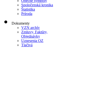
Obecné symboly
Spoločenská kronika
Štatistika
Príroda
Dokumenty
VZN archív
Zmluvy, Faktúry,
Objednávky
Uznesenia OZ
Tlačivá