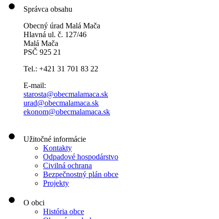
Správca obsahu
Obecný úrad Malá Mača
Hlavná ul. č. 127/46
Malá Mača
PSČ 925 21
Tel.: +421 31 701 83 22
E-mail:
starosta@obecmalamaca.sk
urad@obecmalamaca.sk
ekonom@obecmalamaca.sk
Užitočné informácie
Kontakty
Odpadové hospodárstvo
Civilná ochrana
Bezpečnostný plán obce
Projekty
O obci
História obce