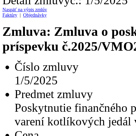
Detail zmluvy
č.:
1/5/2025
Naspäť na výpis zmlúv
Faktúry
|
Objednávky
Zmluva: Zmluva o posk
príspevku č.2025/VMO
Číslo zmluvy
1/5/2025
Predmet zmluvy
Poskytnutie finančného p
varení kotlíkových jedál
Cena