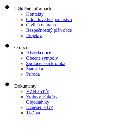
Užitočné informácie
Kontakty
Odpadové hospodárstvo
Civilná ochrana
Bezpečnostný plán obce
Projekty
O obci
História obce
Obecné symboly
Spoločenská kronika
Štatistika
Príroda
Dokumenty
VZN archív
Zmluvy, Faktúry,
Objednávky
Uznesenia OZ
Tlačivá