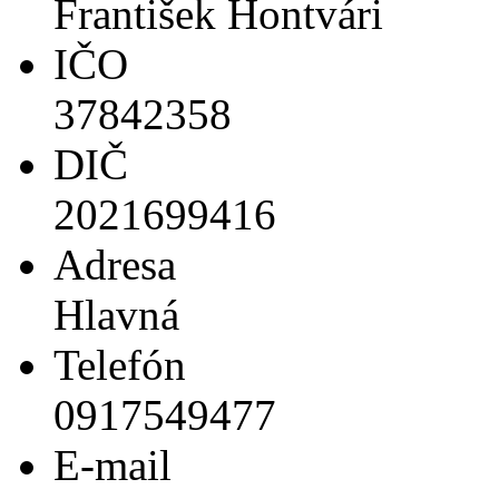
František Hontvári
IČO
37842358
DIČ
2021699416
Adresa
Hlavná
Telefón
0917549477
E-mail