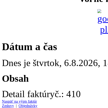
Dátum a čas
Dnes je
štvrtok
,
6.8.2026
,
1
Obsah
Detail faktúry
č.:
410
Naspäť na výpis faktúr
Zmluvy
|
Objednávky