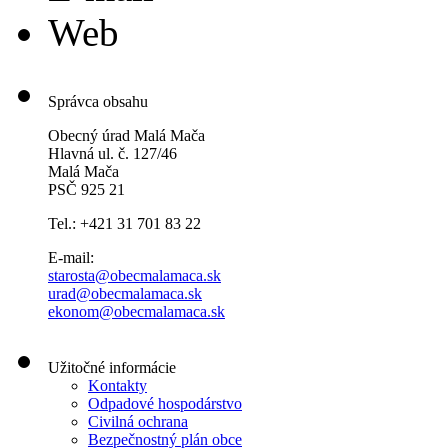
Web
Správca obsahu
Obecný úrad Malá Mača
Hlavná ul. č. 127/46
Malá Mača
PSČ 925 21
Tel.: +421 31 701 83 22
E-mail:
starosta@obecmalamaca.sk
urad@obecmalamaca.sk
ekonom@obecmalamaca.sk
Užitočné informácie
Kontakty
Odpadové hospodárstvo
Civilná ochrana
Bezpečnostný plán obce