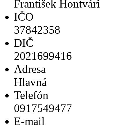
František Hontvári
IČO
37842358
DIČ
2021699416
Adresa
Hlavná
Telefón
0917549477
E-mail