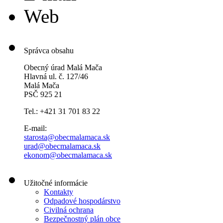
Web
Správca obsahu
Obecný úrad Malá Mača
Hlavná ul. č. 127/46
Malá Mača
PSČ 925 21
Tel.: +421 31 701 83 22
E-mail:
starosta@obecmalamaca.sk
urad@obecmalamaca.sk
ekonom@obecmalamaca.sk
Užitočné informácie
Kontakty
Odpadové hospodárstvo
Civilná ochrana
Bezpečnostný plán obce