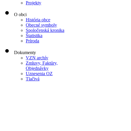
Projekty
O obci
História obce
Obecné symboly
Spoločenská kronika
Štatistika
Príroda
Dokumenty
VZN archív
Zmluvy, Faktúry,
Objednávky
Uznesenia OZ
Tlačivá