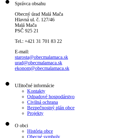
Správca obsahu
Obecný úrad Malá Mača
Hlavná ul. č. 127/46
Malá Mača
PSČ 925 21
Tel.: +421 31 701 83 22
E-mail:
starosta@obecmalamaca.sk
urad@obecmalamaca.sk
ekonom@obecmalamaca.sk
Užitočné informácie
Kontakty
Odpadové hospodárstvo
Civilná ochrana
Bezpečnostný plán obce
Projekty
O obci
História obce
Obecné symboly