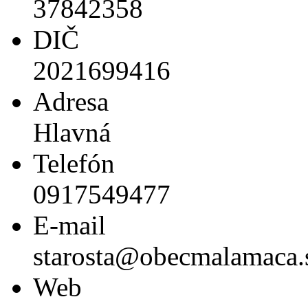
37842358
DIČ
2021699416
Adresa
Hlavná
Telefón
0917549477
E-mail
starosta@obecmalamaca.
Web