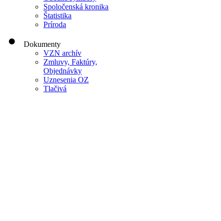
Spoločenská kronika
Štatistika
Príroda
Dokumenty
VZN archív
Zmluvy, Faktúry,
Objednávky
Uznesenia OZ
Tlačivá