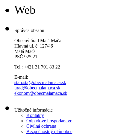
Web
Správca obsahu
Obecný úrad Malá Mača
Hlavná ul. č. 127/46
Malá Mača
PSČ 925 21
Tel.: +421 31 701 83 22
E-mail:
starosta@obecmalamaca.sk
urad@obecmalamaca.sk
ekonom@obecmalamaca.sk
Užitočné informácie
Kontakty
Odpadové hospodárstvo
Civilná ochrana
Bezpečnostný plán obce