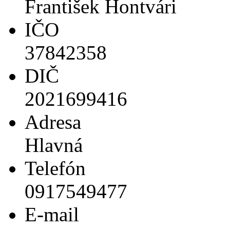
František Hontvári
IČO
37842358
DIČ
2021699416
Adresa
Hlavná
Telefón
0917549477
E-mail