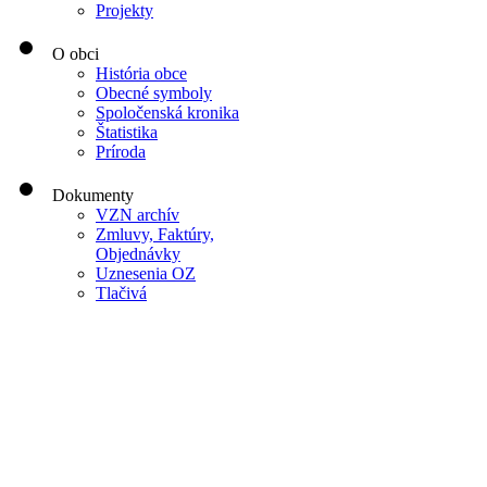
Projekty
O obci
História obce
Obecné symboly
Spoločenská kronika
Štatistika
Príroda
Dokumenty
VZN archív
Zmluvy, Faktúry,
Objednávky
Uznesenia OZ
Tlačivá