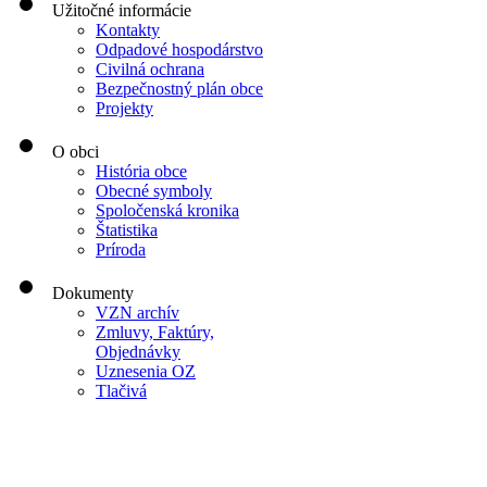
Užitočné informácie
Kontakty
Odpadové hospodárstvo
Civilná ochrana
Bezpečnostný plán obce
Projekty
O obci
História obce
Obecné symboly
Spoločenská kronika
Štatistika
Príroda
Dokumenty
VZN archív
Zmluvy, Faktúry,
Objednávky
Uznesenia OZ
Tlačivá