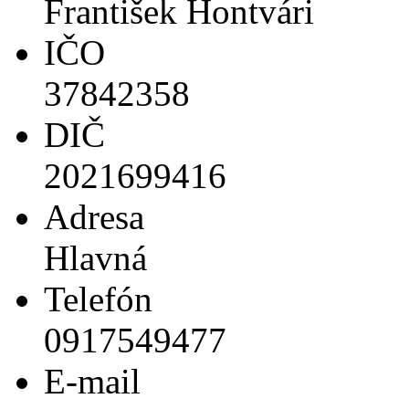
František Hontvári
IČO
37842358
DIČ
2021699416
Adresa
Hlavná
Telefón
0917549477
E-mail