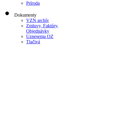
Príroda
Dokumenty
VZN archív
Zmluvy, Faktúry,
Objednávky
Uznesenia OZ
Tlačivá