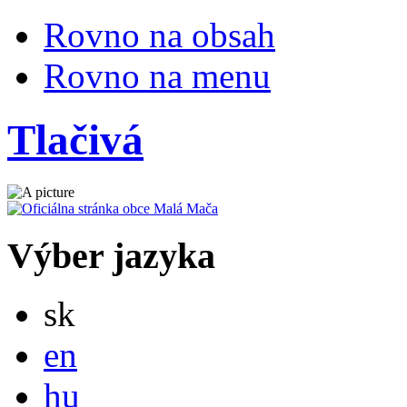
Rovno na obsah
Rovno na menu
Tlačivá
Výber jazyka
Slovensky
sk
English
en
Magyar
hu