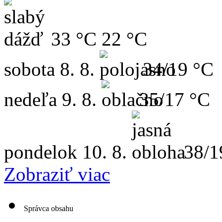
33 °C
22 °C
sobota
8. 8.
34/19 °C
nedeľa
9. 8.
35/17 °C
pondelok
10. 8.
38/1
Zobraziť viac
Správca obsahu