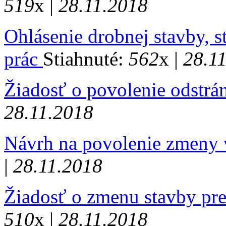
519
x |
28.11.2018
Ohlásenie drobnej stavby, s
prác
Stiahnuté:
562
x |
28.1
Žiadosť o povolenie odstrá
28.11.2018
Návrh na povolenie zmeny 
|
28.11.2018
Žiadosť o zmenu stavby pr
510
x |
28.11.2018