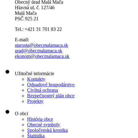
Obecný úrad Malá Mača
Hlavná ul. č. 127/46
Malá Mača
PSČ 925 21
Tel.: +421 31 701 83 22
E-mail:
starosta@obecmalamaca.sk
urad@obecmalamaca.sk
ekonom@obecmalamaca.sk
Užitočné informácie
Kontakty
Odpadové hospodárstvo
Civilná ochrana
Bezpečnostný plán obce
Projekty
O obci
História obce
Obecné symboly
Spoločenská kronika
Štatistika