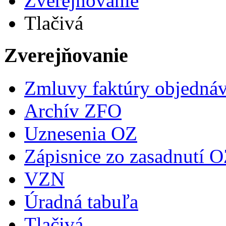
Zverejňovanie
Tlačivá
Zverejňovanie
Zmluvy faktúry objedná
Archív ZFO
Uznesenia OZ
Zápisnice zo zasadnutí 
VZN
Úradná tabuľa
Tlačivá