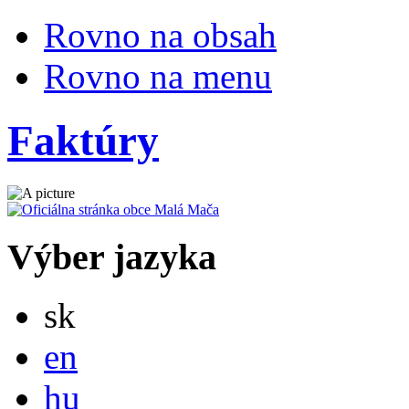
Rovno na obsah
Rovno na menu
Faktúry
Výber jazyka
Slovensky
sk
English
en
Magyar
hu