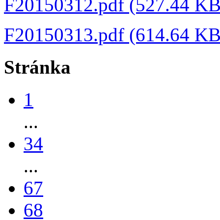
F20150312.pdf (527.44 K
F20150313.pdf (614.64 K
Stránka
1
...
34
...
67
68