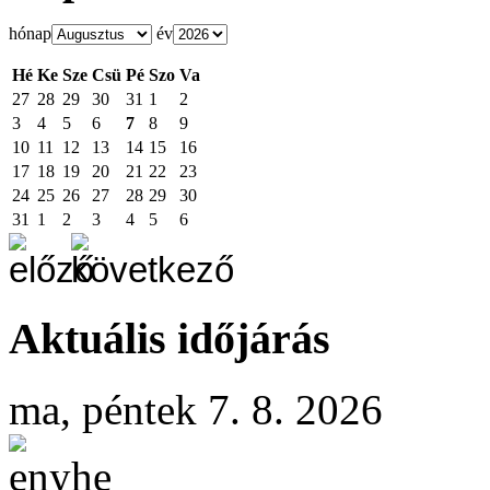
hónap
év
Hé
Ke
Sze
Csü
Pé
Szo
Va
27
28
29
30
31
1
2
3
4
5
6
7
8
9
10
11
12
13
14
15
16
17
18
19
20
21
22
23
24
25
26
27
28
29
30
31
1
2
3
4
5
6
Aktuális időjárás
ma, péntek 7. 8. 2026