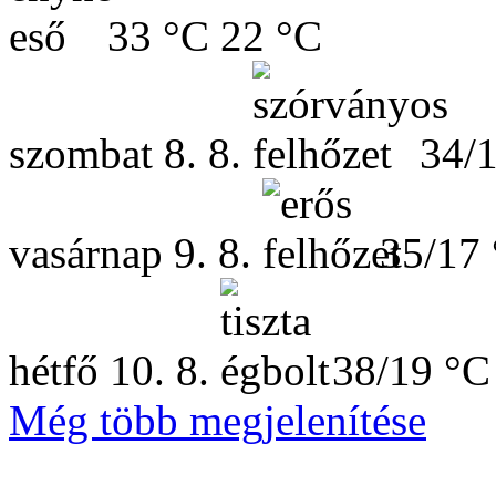
33 °C
22 °C
szombat
8. 8.
34/
vasárnap
9. 8.
35/17
hétfő
10. 8.
38/19 °C
Még több megjelenítése