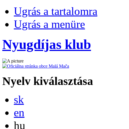
Ugrás a tartalomra
Ugrás a menüre
Nyugdíjas klub
Nyelv kiválasztása
Slovensky
sk
English
en
Magyar
hu