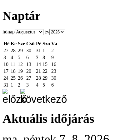
Naptár
hónap
év
Hé
Ke
Sze
Csü
Pé
Szo
Va
27
28
29
30
31
1
2
3
4
5
6
7
8
9
10
11
12
13
14
15
16
17
18
19
20
21
22
23
24
25
26
27
28
29
30
31
1
2
3
4
5
6
Aktuális időjárás
ma, péntek 7. 8. 2026