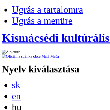
Ugrás a tartalomra
Ugrás a menüre
Kismácsédi kultúráli
Nyelv kiválasztása
Slovensky
sk
English
en
Magyar
hu