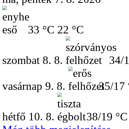
33 °C
22 °C
szombat
8. 8.
34/
vasárnap
9. 8.
35/17
hétfő
10. 8.
38/19 °C