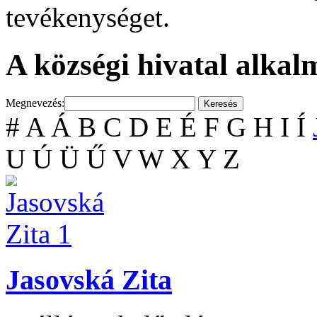
tevékenységet.
A községi hivatal alkal
Megnevezés:
#
A
Á
B
C
D
E
É
F
G
H
I
Í
U
Ú
Ü
Ű
V
W
X
Y
Z
Jasovská Zita