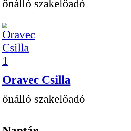
önálló szakelőadó
Oravec Csilla
önálló szakelőadó
Naptár