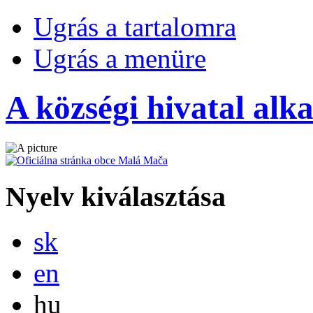
Ugrás a tartalomra
Ugrás a menüre
A községi hivatal alk
Nyelv kiválasztása
Slovensky
sk
English
en
Magyar
hu