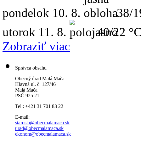
pondelok
10. 8.
38/1
utorok
11. 8.
40/22 °
Zobraziť viac
Správca obsahu
Obecný úrad Malá Mača
Hlavná ul. č. 127/46
Malá Mača
PSČ 925 21
Tel.: +421 31 701 83 22
E-mail:
starosta@obecmalamaca.sk
urad@obecmalamaca.sk
ekonom@obecmalamaca.sk