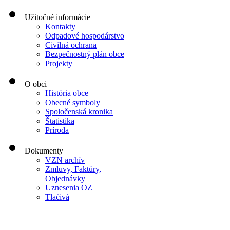
Užitočné informácie
Kontakty
Odpadové hospodárstvo
Civilná ochrana
Bezpečnostný plán obce
Projekty
O obci
História obce
Obecné symboly
Spoločenská kronika
Štatistika
Príroda
Dokumenty
VZN archív
Zmluvy, Faktúry,
Objednávky
Uznesenia OZ
Tlačivá