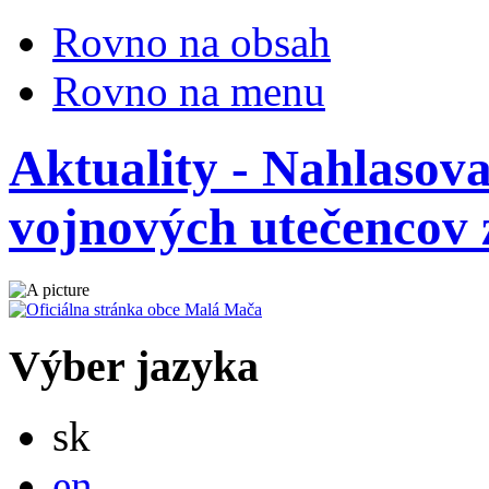
Rovno na obsah
Rovno na menu
Aktuality - Nahlasov
vojnových utečencov 
Výber jazyka
Slovensky
sk
English
en