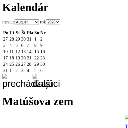
Kalendár
mesiac
rok
Po
Ut
St
Št
Pia
So
Ne
27
28
29
30
31
1
2
3
4
5
6
7
8
9
10
11
12
13
14
15
16
17
18
19
20
21
22
23
24
25
26
27
28
29
30
31
1
2
3
4
5
6
Matúšova zem