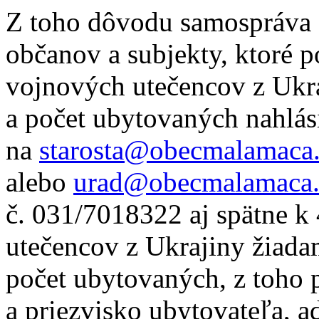
Z toho dôvodu samospráva
občanov a subjekty, ktoré 
vojnových utečencov z Ukra
a počet ubytovaných nahlás
na
starosta@obecmalamaca
alebo
urad@obecmalamaca.
č. 031/7018322 aj spätne k
utečencov z Ukrajiny žiada
počet ubytovaných, z toho 
a priezvisko ubytovateľa, adr