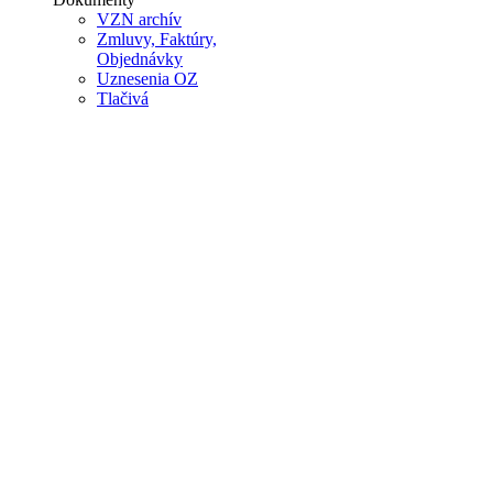
VZN archív
Zmluvy, Faktúry,
Objednávky
Uznesenia OZ
Tlačivá