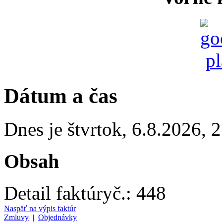
Dátum a čas
Dnes je
štvrtok
,
6.8.2026
,
2
Obsah
Detail faktúry
č.:
448
Naspäť na výpis faktúr
Zmluvy
|
Objednávky