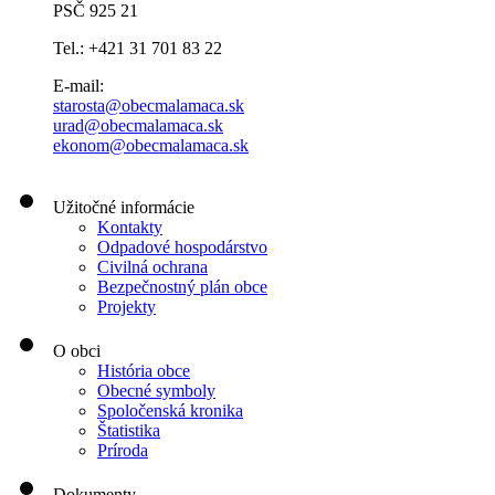
PSČ 925 21
Tel.: +421 31 701 83 22
E-mail:
starosta@obecmalamaca.sk
urad@obecmalamaca.sk
ekonom@obecmalamaca.sk
Užitočné informácie
Kontakty
Odpadové hospodárstvo
Civilná ochrana
Bezpečnostný plán obce
Projekty
O obci
História obce
Obecné symboly
Spoločenská kronika
Štatistika
Príroda
Dokumenty