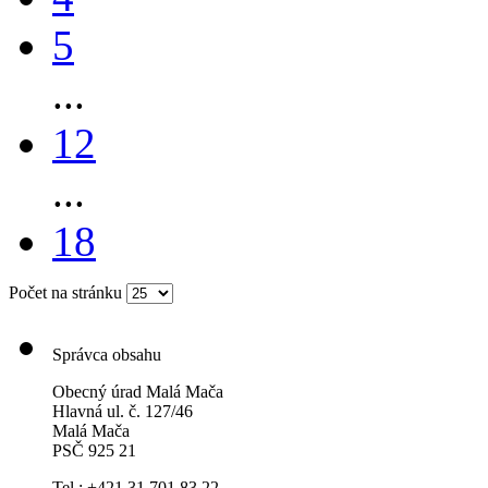
5
...
12
...
18
Počet na stránku
Správca obsahu
Obecný úrad Malá Mača
Hlavná ul. č. 127/46
Malá Mača
PSČ 925 21
Tel.: +421 31 701 83 22