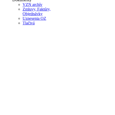
VZN archív
Zmluvy, Faktúry,
Objednávky
Uznesenia OZ
Tlačivá