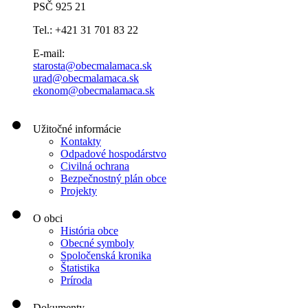
PSČ 925 21
Tel.: +421 31 701 83 22
E-mail:
starosta@obecmalamaca.sk
urad@obecmalamaca.sk
ekonom@obecmalamaca.sk
Užitočné informácie
Kontakty
Odpadové hospodárstvo
Civilná ochrana
Bezpečnostný plán obce
Projekty
O obci
História obce
Obecné symboly
Spoločenská kronika
Štatistika
Príroda
Dokumenty