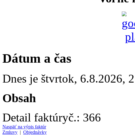
Dátum a čas
Dnes je
štvrtok
,
6.8.2026
,
2
Obsah
Detail faktúry
č.:
366
Naspäť na výpis faktúr
Zmluvy
|
Objednávky