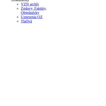
VZN archív
Zmluvy, Faktúry,
Objednávky
Uznesenia OZ
Tlačivá