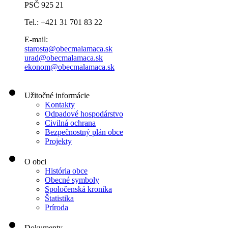
PSČ 925 21
Tel.: +421 31 701 83 22
E-mail:
starosta@obecmalamaca.sk
urad@obecmalamaca.sk
ekonom@obecmalamaca.sk
Užitočné informácie
Kontakty
Odpadové hospodárstvo
Civilná ochrana
Bezpečnostný plán obce
Projekty
O obci
História obce
Obecné symboly
Spoločenská kronika
Štatistika
Príroda
Dokumenty