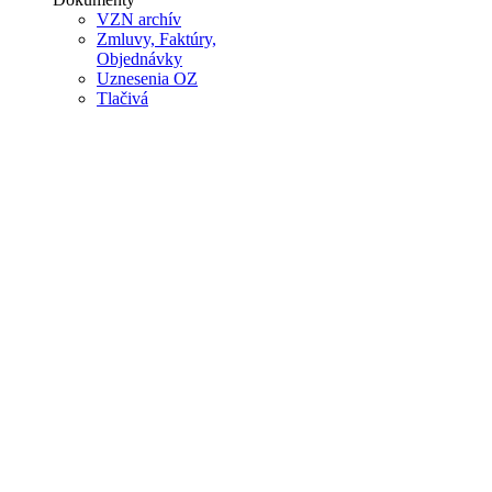
VZN archív
Zmluvy, Faktúry,
Objednávky
Uznesenia OZ
Tlačivá