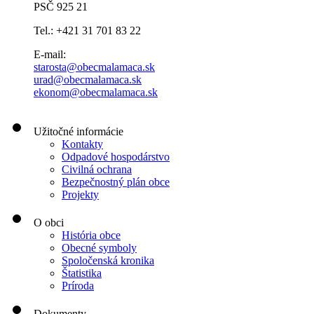
PSČ 925 21
Tel.: +421 31 701 83 22
E-mail:
starosta@obecmalamaca.sk
urad@obecmalamaca.sk
ekonom@obecmalamaca.sk
Užitočné informácie
Kontakty
Odpadové hospodárstvo
Civilná ochrana
Bezpečnostný plán obce
Projekty
O obci
História obce
Obecné symboly
Spoločenská kronika
Štatistika
Príroda
Dokumenty