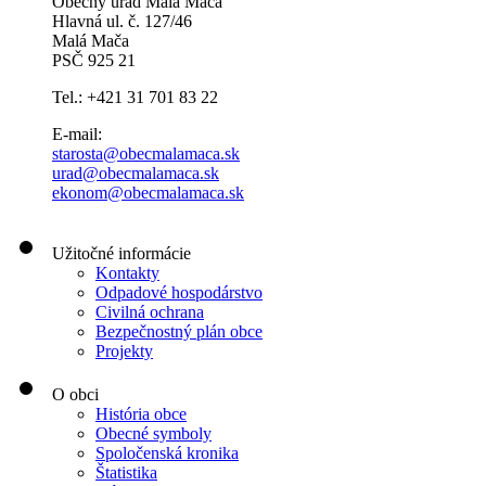
Obecný úrad Malá Mača
Hlavná ul. č. 127/46
Malá Mača
PSČ 925 21
Tel.: +421 31 701 83 22
E-mail:
starosta@obecmalamaca.sk
urad@obecmalamaca.sk
ekonom@obecmalamaca.sk
Užitočné informácie
Kontakty
Odpadové hospodárstvo
Civilná ochrana
Bezpečnostný plán obce
Projekty
O obci
História obce
Obecné symboly
Spoločenská kronika
Štatistika