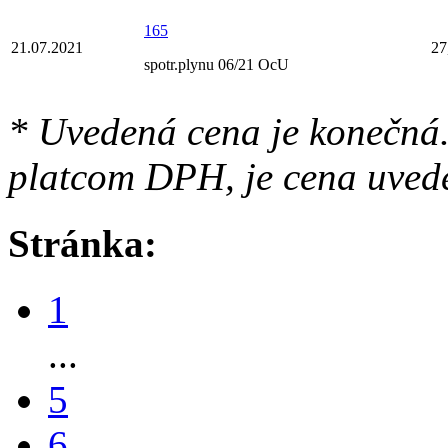
165
21.07.2021
27
spotr.plynu 06/21 OcU
* Uvedená cena je konečná.
platcom DPH, je cena uved
Stránka:
1
...
5
6