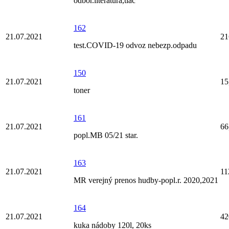
odbor.literatura,tlač
162
21.07.2021
21
test.COVID-19 odvoz nebezp.odpadu
150
21.07.2021
15
toner
161
21.07.2021
66
popl.MB 05/21 star.
163
21.07.2021
11
MR verejný prenos hudby-popl.r. 2020,2021
164
21.07.2021
42
kuka nádoby 120l, 20ks