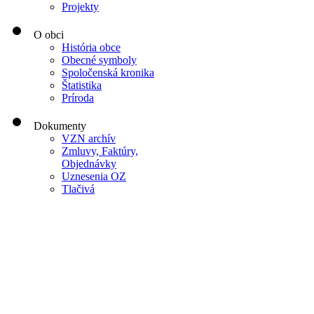
Projekty
O obci
História obce
Obecné symboly
Spoločenská kronika
Štatistika
Príroda
Dokumenty
VZN archív
Zmluvy, Faktúry,
Objednávky
Uznesenia OZ
Tlačivá