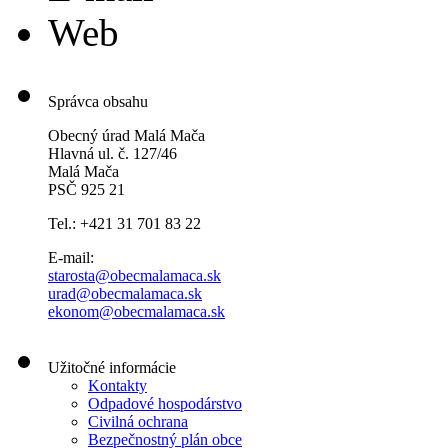
Web
Správca obsahu
Obecný úrad Malá Mača
Hlavná ul. č. 127/46
Malá Mača
PSČ 925 21
Tel.: +421 31 701 83 22
E-mail:
starosta@obecmalamaca.sk
urad@obecmalamaca.sk
ekonom@obecmalamaca.sk
Užitočné informácie
Kontakty
Odpadové hospodárstvo
Civilná ochrana
Bezpečnostný plán obce