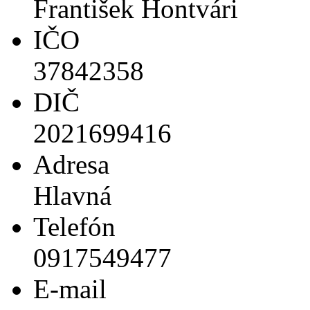
František Hontvári
IČO
37842358
DIČ
2021699416
Adresa
Hlavná
Telefón
0917549477
E-mail