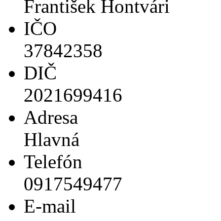
František Hontvári
IČO
37842358
DIČ
2021699416
Adresa
Hlavná
Telefón
0917549477
E-mail