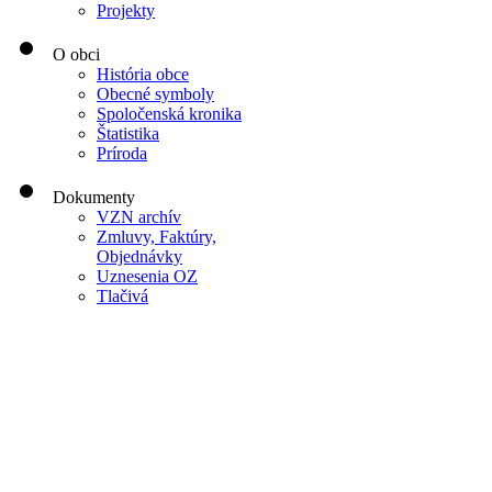
Projekty
O obci
História obce
Obecné symboly
Spoločenská kronika
Štatistika
Príroda
Dokumenty
VZN archív
Zmluvy, Faktúry,
Objednávky
Uznesenia OZ
Tlačivá