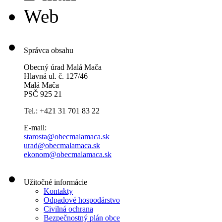
Web
Správca obsahu
Obecný úrad Malá Mača
Hlavná ul. č. 127/46
Malá Mača
PSČ 925 21
Tel.: +421 31 701 83 22
E-mail:
starosta@obecmalamaca.sk
urad@obecmalamaca.sk
ekonom@obecmalamaca.sk
Užitočné informácie
Kontakty
Odpadové hospodárstvo
Civilná ochrana
Bezpečnostný plán obce