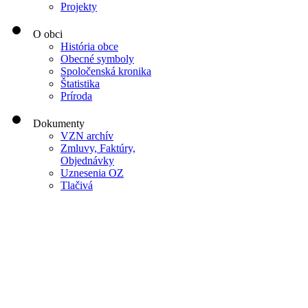
Projekty
O obci
História obce
Obecné symboly
Spoločenská kronika
Štatistika
Príroda
Dokumenty
VZN archív
Zmluvy, Faktúry,
Objednávky
Uznesenia OZ
Tlačivá