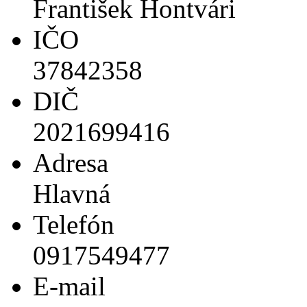
František Hontvári
IČO
37842358
DIČ
2021699416
Adresa
Hlavná
Telefón
0917549477
E-mail