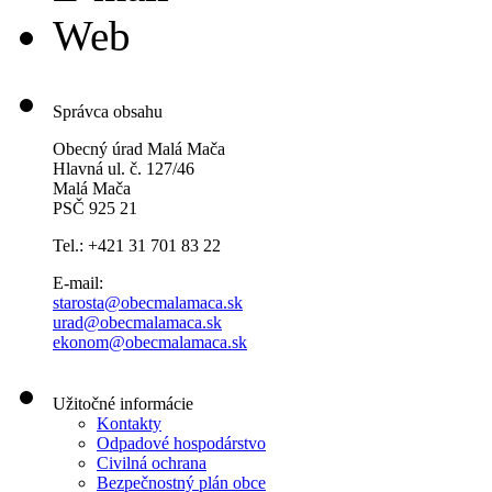
Web
Správca obsahu
Obecný úrad Malá Mača
Hlavná ul. č. 127/46
Malá Mača
PSČ 925 21
Tel.: +421 31 701 83 22
E-mail:
starosta@obecmalamaca.sk
urad@obecmalamaca.sk
ekonom@obecmalamaca.sk
Užitočné informácie
Kontakty
Odpadové hospodárstvo
Civilná ochrana
Bezpečnostný plán obce