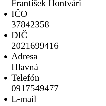
František Hontvári
IČO
37842358
DIČ
2021699416
Adresa
Hlavná
Telefón
0917549477
E-mail