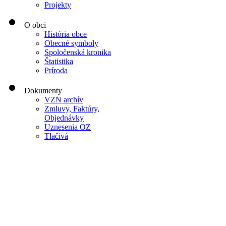
Projekty
O obci
História obce
Obecné symboly
Spoločenská kronika
Štatistika
Príroda
Dokumenty
VZN archív
Zmluvy, Faktúry,
Objednávky
Uznesenia OZ
Tlačivá