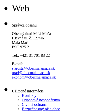
Web
Správca obsahu
Obecný úrad Malá Mača
Hlavná ul. č. 127/46
Malá Mača
PSČ 925 21
Tel.: +421 31 701 83 22
E-mail:
starosta@obecmalamaca.sk
urad@obecmalamaca.sk
ekonom@obecmalamaca.sk
Užitočné informácie
Kontakty
Odpadové hospodárstvo
Civilná ochrana
Bezpečnostný plán obce