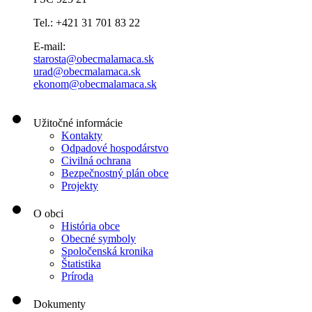
Tel.: +421 31 701 83 22
E-mail:
starosta@obecmalamaca.sk
urad@obecmalamaca.sk
ekonom@obecmalamaca.sk
Užitočné informácie
Kontakty
Odpadové hospodárstvo
Civilná ochrana
Bezpečnostný plán obce
Projekty
O obci
História obce
Obecné symboly
Spoločenská kronika
Štatistika
Príroda
Dokumenty