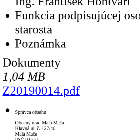
Ing. František Hontvári
Funkcia podpisujúcej os
starosta
Poznámka
Dokumenty
1,04 MB
Z20190014.pdf
Správca obsahu
Obecný úrad Malá Mača
Hlavná ul. č. 127/46
Malá Mača
PSČ 925 21