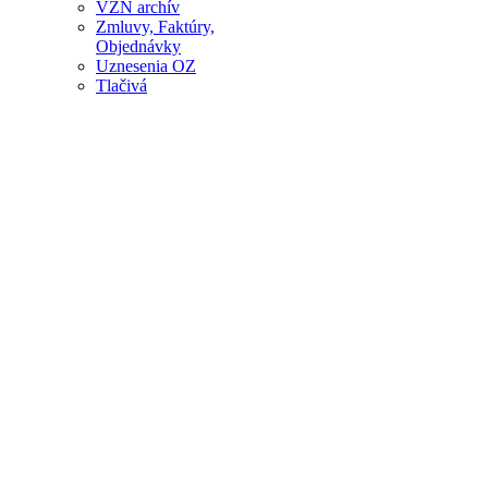
VZN archív
Zmluvy, Faktúry,
Objednávky
Uznesenia OZ
Tlačivá