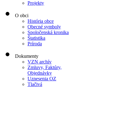
Projekty
O obci
História obce
Obecné symboly
Spoločenská kronika
Štatistika
Príroda
Dokumenty
VZN archív
Zmluvy, Faktúry,
Objednávky
Uznesenia OZ
Tlačivá