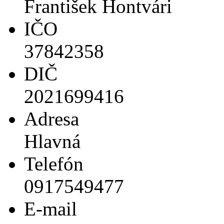
František Hontvári
IČO
37842358
DIČ
2021699416
Adresa
Hlavná
Telefón
0917549477
E-mail