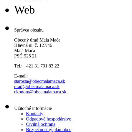
Web
Správca obsahu
Obecný úrad Malá Mača
Hlavná ul. č. 127/46
Malá Mača
PSČ 925 21
Tel.: +421 31 701 83 22
E-mail:
starosta@obecmalamaca.sk
urad@obecmalamaca.sk
ekonom@obecmalamaca.sk
Užitočné informácie
Kontakty
Odpadové hospodárstvo
Civilná ochrana
Bezpečnostný plán obce