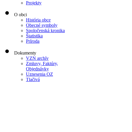
Projekty
O obci
História obce
Obecné symboly
Spoločenská kronika
Štatistika
Príroda
Dokumenty
VZN archív
Zmluvy, Faktúry,
Objednávky
Uznesenia OZ
Tlačivá