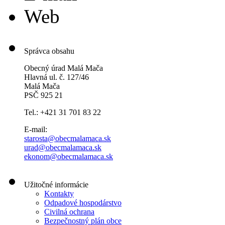
Web
Správca obsahu
Obecný úrad Malá Mača
Hlavná ul. č. 127/46
Malá Mača
PSČ 925 21
Tel.: +421 31 701 83 22
E-mail:
starosta@obecmalamaca.sk
urad@obecmalamaca.sk
ekonom@obecmalamaca.sk
Užitočné informácie
Kontakty
Odpadové hospodárstvo
Civilná ochrana
Bezpečnostný plán obce