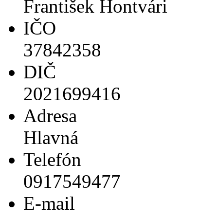
František Hontvári
IČO
37842358
DIČ
2021699416
Adresa
Hlavná
Telefón
0917549477
E-mail