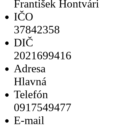
František Hontvári
IČO
37842358
DIČ
2021699416
Adresa
Hlavná
Telefón
0917549477
E-mail