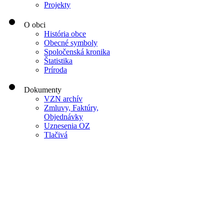
Projekty
O obci
História obce
Obecné symboly
Spoločenská kronika
Štatistika
Príroda
Dokumenty
VZN archív
Zmluvy, Faktúry,
Objednávky
Uznesenia OZ
Tlačivá