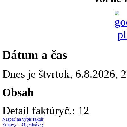
Dátum a čas
Dnes je
štvrtok
,
6.8.2026
,
2
Obsah
Detail faktúry
č.:
12
Naspäť na výpis faktúr
Zmluvy
|
Objednávky