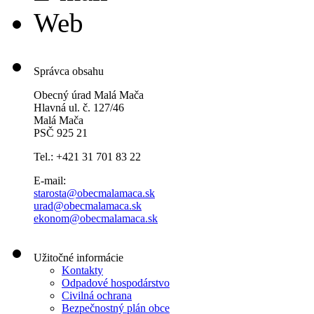
Web
Správca obsahu
Obecný úrad Malá Mača
Hlavná ul. č. 127/46
Malá Mača
PSČ 925 21
Tel.: +421 31 701 83 22
E-mail:
starosta@obecmalamaca.sk
urad@obecmalamaca.sk
ekonom@obecmalamaca.sk
Užitočné informácie
Kontakty
Odpadové hospodárstvo
Civilná ochrana
Bezpečnostný plán obce