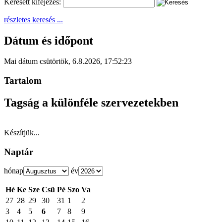
Keresett kifejezés:
részletes keresés ...
Dátum és időpont
Mai dátum
csütörtök
,
6.8.2026
,
17:52:23
Tartalom
Tagság a különféle szervezetekben
Készítjük...
Naptár
hónap
év
Hé
Ke
Sze
Csü
Pé
Szo
Va
27
28
29
30
31
1
2
3
4
5
6
7
8
9