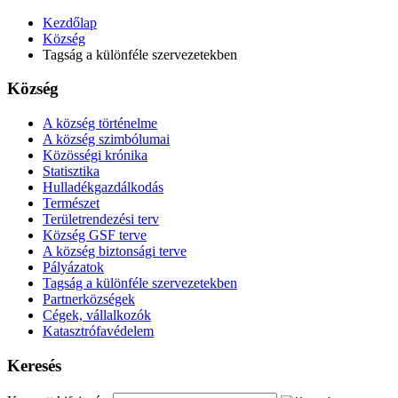
Kezdőlap
Község
Tagság a különféle szervezetekben
Község
A község történelme
A község szimbólumai
Közösségi krónika
Statisztika
Hulladékgazdálkodás
Természet
Területrendezési terv
Község GSF terve
A község biztonsági terve
Pályázatok
Tagság a különféle szervezetekben
Partnerközségek
Cégek, vállalkozók
Katasztrófavédelem
Keresés