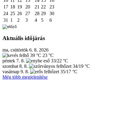
10
11
12
13
14
15
16
17
18
19
20
21
22
23
24
25
26
27
28
29
30
31
1
2
3
4
5
6
Aktuális időjárás
ma, csütörtök 6. 8. 2026
39 °C
23 °C
péntek
7. 8.
33/22 °C
szombat
8. 8.
34/19 °C
vasárnap
9. 8.
35/17 °C
Még több megjelenítése