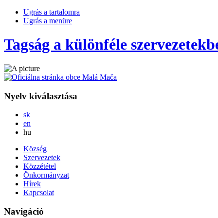
Ugrás a tartalomra
Ugrás a menüre
Tagság a különféle szervezetekb
Nyelv kiválasztása
Slovensky
sk
English
en
Magyar
hu
Község
Szervezetek
Közzététel
Önkormányzat
Hírek
Kapcsolat
Navigáció