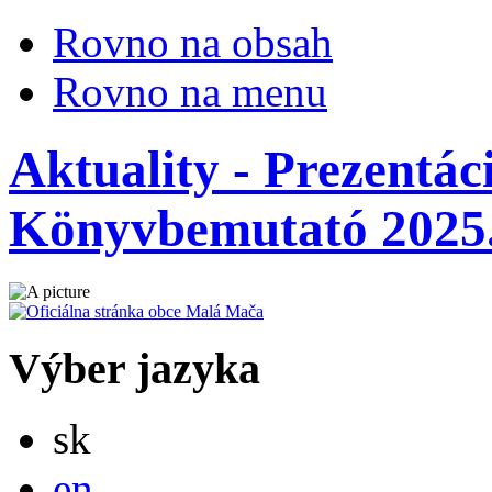
Rovno na obsah
Rovno na menu
Aktuality - Prezentác
Könyvbemutató 2025.
Výber jazyka
Slovensky
sk
English
en