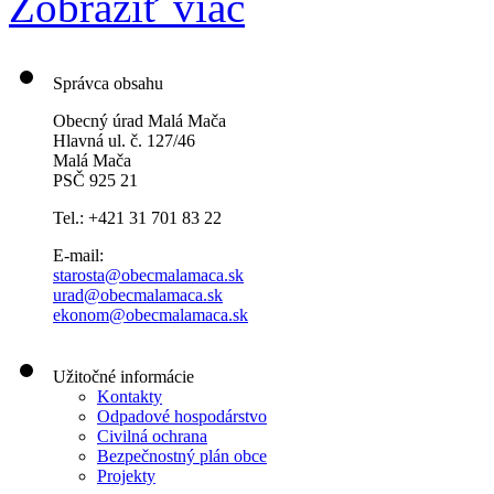
Zobraziť viac
Správca obsahu
Obecný úrad Malá Mača
Hlavná ul. č. 127/46
Malá Mača
PSČ 925 21
Tel.: +421 31 701 83 22
E-mail:
starosta@obecmalamaca.sk
urad@obecmalamaca.sk
ekonom@obecmalamaca.sk
Užitočné informácie
Kontakty
Odpadové hospodárstvo
Civilná ochrana
Bezpečnostný plán obce
Projekty