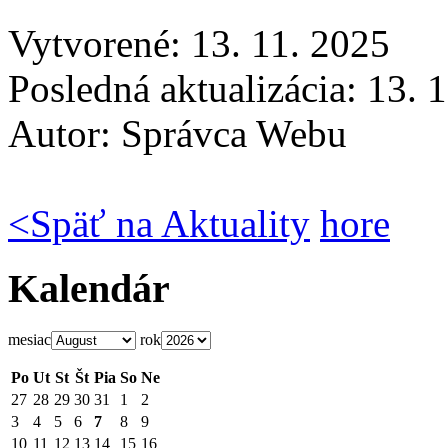
Vytvorené: 13. 11. 2025
Posledná aktualizácia: 13. 
Autor:
Správca Webu
<
Späť na Aktuality
hore
Kalendár
mesiac
rok
Po
Ut
St
Št
Pia
So
Ne
27
28
29
30
31
1
2
3
4
5
6
7
8
9
10
11
12
13
14
15
16