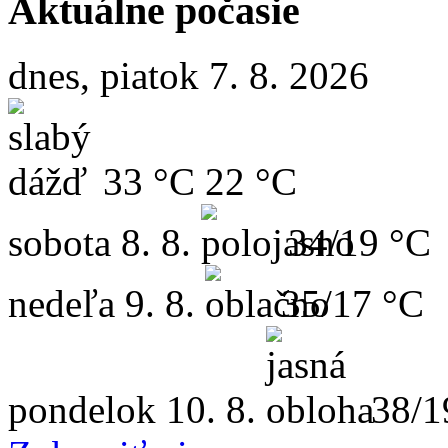
Aktuálne počasie
dnes, piatok 7. 8. 2026
33 °C
22 °C
sobota
8. 8.
34/19 °C
nedeľa
9. 8.
35/17 °C
pondelok
10. 8.
38/1