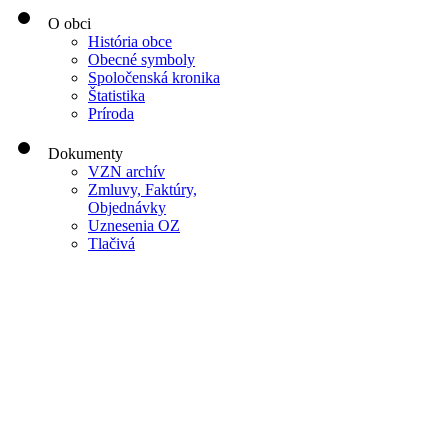
O obci
História obce
Obecné symboly
Spoločenská kronika
Štatistika
Príroda
Dokumenty
VZN archív
Zmluvy, Faktúry,
Objednávky
Uznesenia OZ
Tlačivá