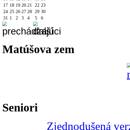
17
18
19
20
21
22
23
24
25
26
27
28
29
30
31
1
2
3
4
5
6
Matúšova zem
Seniori
Zjednodušená verz