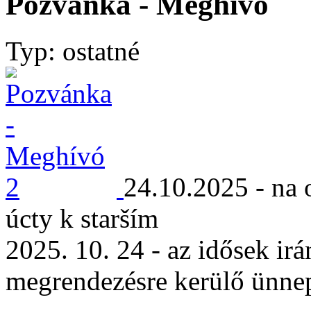
Pozvánka - Meghívó
Typ: ostatné
24.10.2025 - na o
úcty k starším
2025. 10. 24 - az idősek irá
megrendezésre kerülő ünne