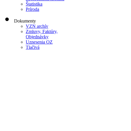
Štatistika
Príroda
Dokumenty
VZN archív
Zmluvy, Faktúry,
Objednávky
Uznesenia OZ
Tlačivá