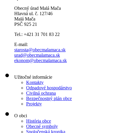
Obecný úrad Malá Mača
Hlavná ul. č. 127/46
Malá Mača
PSČ 925 21
Tel.: +421 31 701 83 22
E-mail:
starosta@obecmalamaca.sk
urad@obecmalamaca.sk
ekonom@obecmalamaca.sk
Užitočné informácie
Kontakty
Odpadové hospodárstvo
Civilná ochrana
Bezpečnostný plán obce
Projekty
O obci
História obce
Obecné symboly
Spoločenská kronika