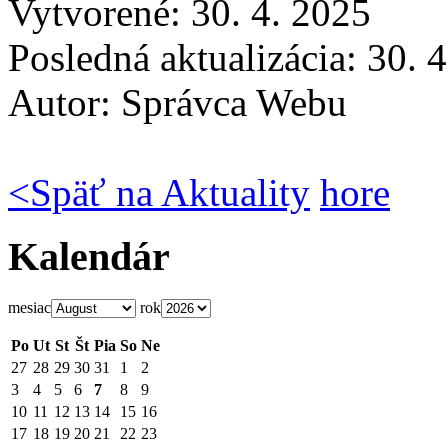
Vytvorené: 30. 4. 2025
Posledná aktualizácia: 30. 
Autor:
Správca Webu
<
Späť na Aktuality
hore
Kalendár
mesiac
rok
Po
Ut
St
Št
Pia
So
Ne
27
28
29
30
31
1
2
3
4
5
6
7
8
9
10
11
12
13
14
15
16
17
18
19
20
21
22
23