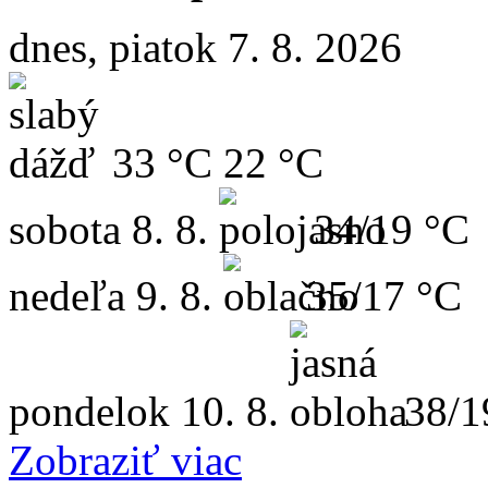
dnes, piatok 7. 8. 2026
33 °C
22 °C
sobota
8. 8.
34/19 °C
nedeľa
9. 8.
35/17 °C
pondelok
10. 8.
38/1
Zobraziť viac