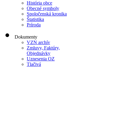
História obce
Obecné symboly
Spoločenská kronika
Štatistika
Príroda
Dokumenty
VZN archív
Zmluvy, Faktúry,
Objednávky
Uznesenia OZ
Tlačivá