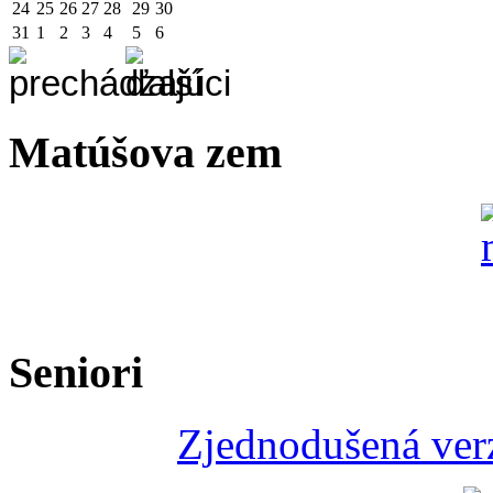
24
25
26
27
28
29
30
31
1
2
3
4
5
6
Matúšova zem
Seniori
Zjednodušená verz