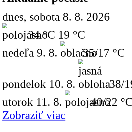
dnes, sobota 8. 8. 2026
34 °C
19 °C
nedeľa
9. 8.
35/17 °C
pondelok
10. 8.
38/1
utorok
11. 8.
40/22 °
Zobraziť viac