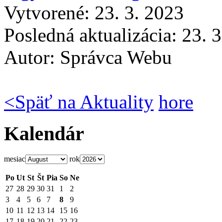
Vytvorené: 23. 3. 2023
Posledná aktualizácia: 23. 
Autor:
Správca Webu
<
Späť na Aktuality
hore
Kalendár
mesiac
rok
Po
Ut
St
Št
Pia
So
Ne
27
28
29
30
31
1
2
3
4
5
6
7
8
9
10
11
12
13
14
15
16
17
18
19
20
21
22
23