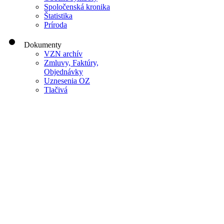
Spoločenská kronika
Štatistika
Príroda
Dokumenty
VZN archív
Zmluvy, Faktúry,
Objednávky
Uznesenia OZ
Tlačivá