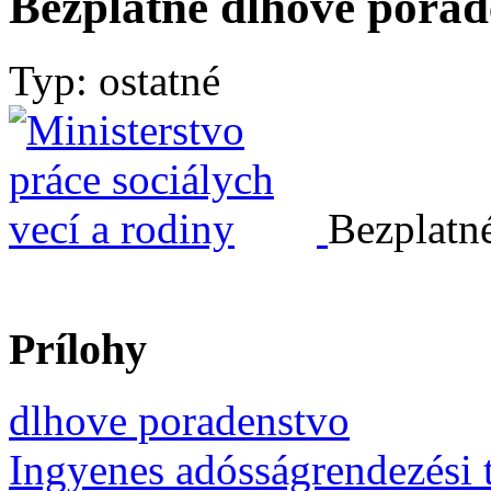
Bezplatné dlhové porad
Typ: ostatné
Bezplatn
Prílohy
dlhove poradenstvo
Ingyenes adósságrendezési 