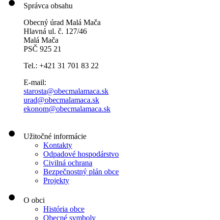
Správca obsahu
Obecný úrad Malá Mača
Hlavná ul. č. 127/46
Malá Mača
PSČ 925 21
Tel.: +421 31 701 83 22
E-mail:
starosta@obecmalamaca.sk
urad@obecmalamaca.sk
ekonom@obecmalamaca.sk
Užitočné informácie
Kontakty
Odpadové hospodárstvo
Civilná ochrana
Bezpečnostný plán obce
Projekty
O obci
História obce
Obecné symboly