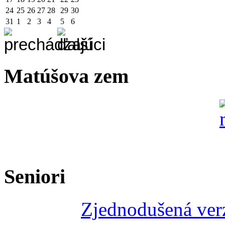
24
25
26
27
28
29
30
31
1
2
3
4
5
6
Matúšova zem
Seniori
Zjednodušená verz